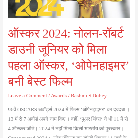
जूनियर
को
मिला
ऑस्कर 2024: नोलन-रॉबर्ट
पहला
ऑस्कर,
डाउनी जूनियर को मिला
‘ओपेनहाइमर’
बनी
पहला ऑस्कर, ‘ओपेनहाइमर’
बेस्ट
बनी बेस्ट फिल्म
फिल्म
Leave a Comment
/
Awards
/
Rashmi S Dubey
96वें OSCARS अवॉर्ड्स 2024 में फिल्म ‘ओपेनहाइमर‘ का दबदबा ।
13 में से 7 अवॉर्ड अपने नाम किए । वहीं, ‘पुअर थिंग्स‘ ने भी 11 में से
4 ऑस्कर जीते। 2024 में नहीं मिला किसी भारतीय को पुरस्कार।