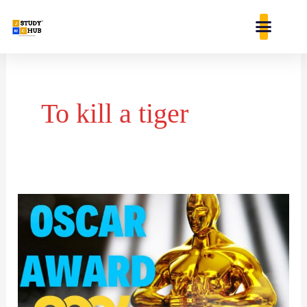
Skip
content
to
content
To kill a tiger
ऑस्कर
2024:
नोलन-
रॉबर्ट
डाउनी