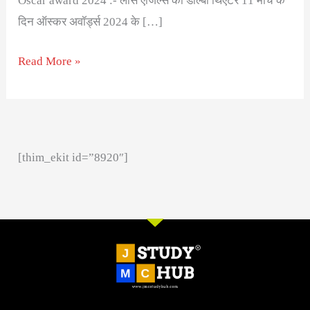
Oscar award 2024 :- लॉस एंजिल्स का डॉल्बी थिएटर 11 मार्च के
दिन ऑस्कर अवॉर्ड्स 2024 के […]
Read More »
[thim_ekit id=”8920″]