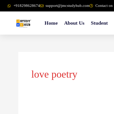
Skip
content
+918298628674
support@jmcstudyhub.com
Contact on 
to
content
Home
About Us
Student
love poetry