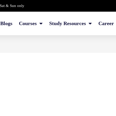
Sat & Sun only
Blogs
Courses
Study Resources
Career