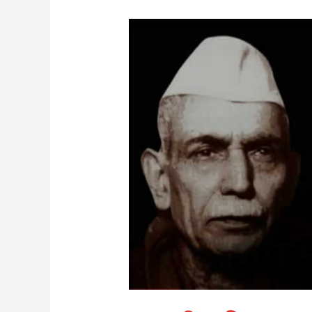
पुष्प
की
अभिलाषा
–
पं.
माखनलाल
चतुर्वेदी