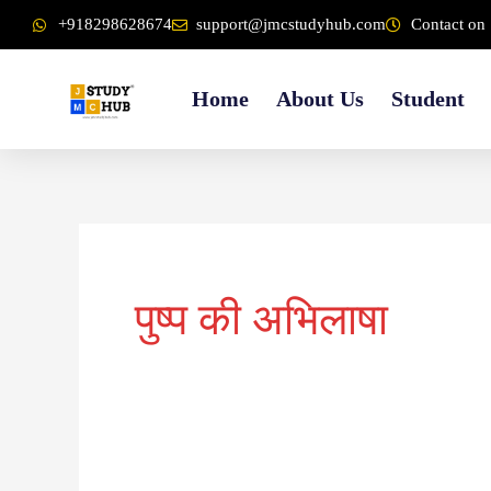
Skip
content
+918298628674
support@jmcstudyhub.com
Contact on 
to
content
Home
About Us
Student
पुष्प की अभिलाषा