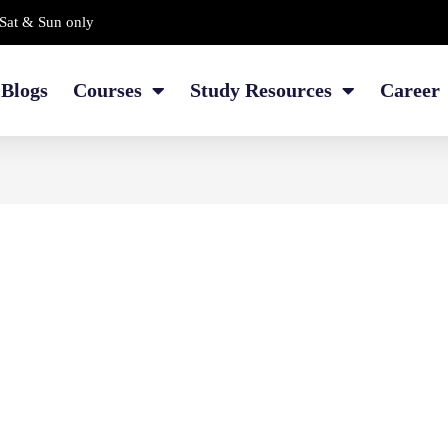
Sat & Sun only
Blogs
Courses
Study Resources
Career