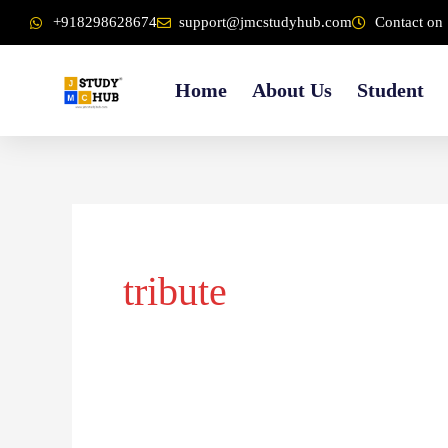
Skip
content
+918298628674
support@jmcstudyhub.com
Contact on 
to
content
Home
About Us
Student
tribute