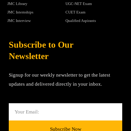
JMC Library
UGC-NET Exam
JMC Internships
CUET Exam
JMC Interview
Qualified Aspirants
Subscribe to Our
Newsletter
Signup for our weekly newsletter to get the latest
updates and delivered directly in your inbox.
Email
Subscribe Now