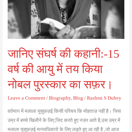
की
आयु
में
तय
किया
नोबल
जानिए संघर्ष की कहानी:-15
पुरस्कार
का
वर्ष की आयु में तय किया
सफ़र।
नोबल पुरस्कार का सफ़र।
Leave a Comment
/
Biography
,
Blog
/
Rashmi S Dubey
वर्तमान में मलाला युसुफ़ज़ई किसी परिचय कि मोहताज़ नहीं है। जिस
उम्र में बच्चे खिलौने के लिए जि़द करते हुए नज़र आते है,उस उम्र में
मलाला युसुफ़ज़ई मानवधिकारो के लिए लड़ते हुए आ रही है ,जो आज