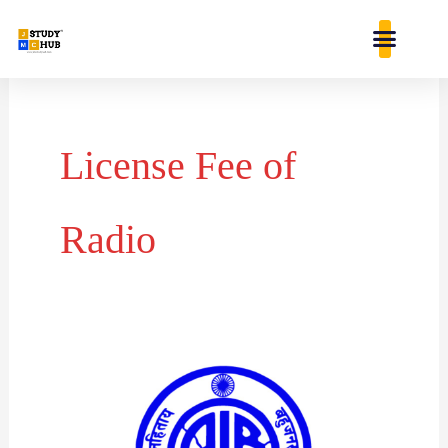
Skip
content
to
content
License Fee of
Radio
भारत
में
रेडियो