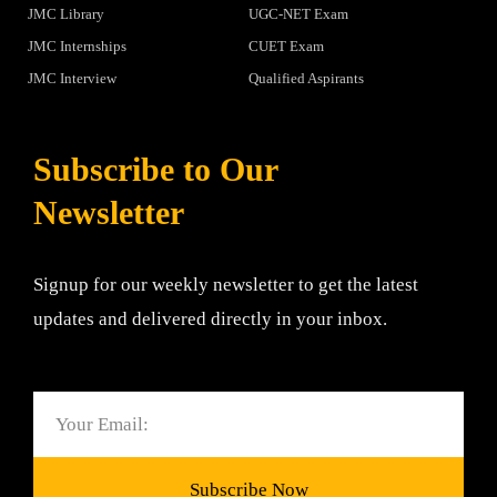
JMC Library
UGC-NET Exam
JMC Internships
CUET Exam
JMC Interview
Qualified Aspirants
Subscribe to Our
Newsletter
Signup for our weekly newsletter to get the latest
updates and delivered directly in your inbox.
Email
Subscribe Now