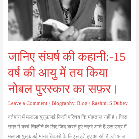
की
आयु
में
तय
किया
नोबल
जानिए संघर्ष की कहानी:-15
पुरस्कार
का
वर्ष की आयु में तय किया
सफ़र।
नोबल पुरस्कार का सफ़र।
Leave a Comment
/
Biography
,
Blog
/
Rashmi S Dubey
वर्तमान में मलाला युसुफ़ज़ई किसी परिचय कि मोहताज़ नहीं है। जिस
उम्र में बच्चे खिलौने के लिए जि़द करते हुए नज़र आते है,उस उम्र में
मलाला युसुफ़ज़ई मानवधिकारो के लिए लड़ते हुए आ रही है ,जो आज