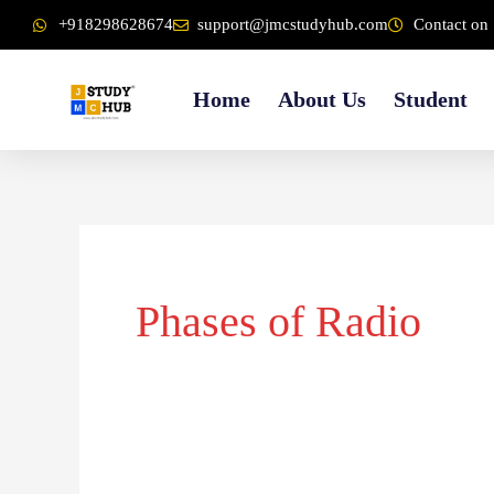
Skip
content
+918298628674
support@jmcstudyhub.com
Contact on 
to
content
Home
About Us
Student
Phases of Radio