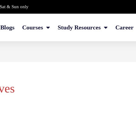
Sat & Sun only
Blogs
Courses
Study Resources
Career
ves