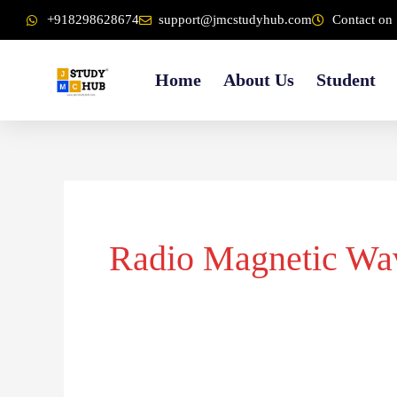
Skip
content
+918298628674
support@jmcstudyhub.com
Contact on 
to
content
Home
About Us
Student
Radio Magnetic Wa