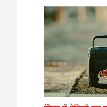
विश्व
में
रेडियो
का
इतिहास
/
History
of
Radio
in
World