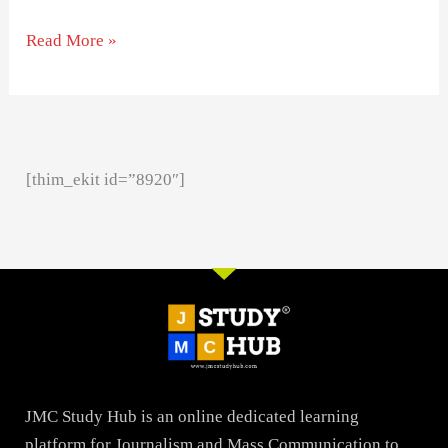
Read More »
[thim_ekit id=”8920″]
JMC Study Hub is an online dedicated learning
platform for Journalism and Mass Communication to