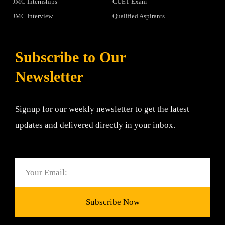
JMC Internships
CUET Exam
JMC Interview
Qualified Aspirants
Subscribe to Our
Newsletter
Signup for our weekly newsletter to get the latest
updates and delivered directly in your inbox.
Email
Subscribe Now