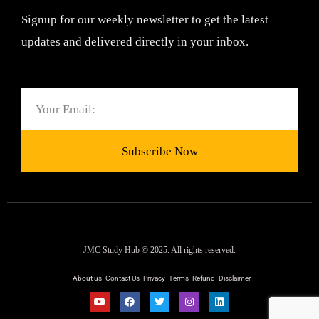
Signup for our weekly newsletter to get the latest
updates and delivered directly in your inbox.
Email
Subscribe Now
JMC Study Hub © 2025. All rights reserved.
About us
Contact Us
Privacy
Terms
Refund
Disclaimer
Y
F
T
I
L
o
a
w
n
i
u
c
i
s
n