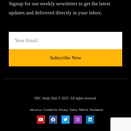
Signup for our weekly newsletter to get the latest
updates and delivered directly in your inbox.
Email
Subscribe Now
JMC Study Hub © 2025. All rights reserved.
About us
Contact Us
Privacy
Terms
Refund
Disclaimer
Y
F
T
I
L
o
a
w
n
i
u
c
i
s
n
t
e
t
t
k